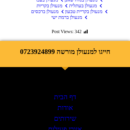
מנעולן בעתלית
מנעולן בקריות
מנעולן בקריית טבעון
מנעולן ברכסים
מנעולן ברמת ישי
Post Views:
342
חייגו למנעולן מורשה 0723924899
תפריט ראשי
דף הבית
אודות
שירותים
אזורי פעילות