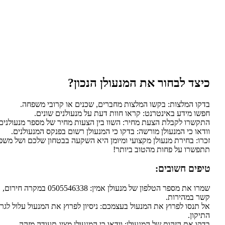
כיצד לבחור את המנעולן הנכון?
בדקו המלצות: בקשו המלצות מחברים, שכנים או קרובי משפחה.
חפשו מידע באינטרנט: קראו חוות דעת על מנעולנים שונים.
התקשרו לקבלת הצעת מחיר: השוו בין הצעות מחיר של מספר מנעולנים
וודאו כי המנעולן מורשה: בדקו כי המנעולן רשום בפנקס המנעולנים.
זכרו: בחירת מנעולן מקצועי ומיומן היא השקעה בבטחון שלכם ושל מש
תתפשרו על פחות מהטוב ביותר!
טיפים חשובים:
שמרו את מספר הטלפון של מנעולן אמין: 38
קשר במהירות.
אל תנסו לפרוץ את המנעול בעצמכם: ניסיון לפרוץ את המנעול עלול לגר
התיקון.
בדקו את הזהות של המנעולן: וודאו כי המנעולן מציג תעודה מזהה.