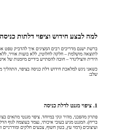
למה לבצע חידוש וציפוי דלתות כניסה
ברשת ישנם מדריכים רבים המציגים איך להדביק טפט או 
לתוצאה מושלמת – חלקה לחלוטין, ללא בועות אוויר, ללא 
הידית והצילינדר – חובה להסתייע בידיים מיומנות של איש
כשאני ניגש למלאכת חידוש דלת כניסה בציפוי, התהליך 
שלב:
1. ציפוי מגנט לדלת כניסה
פתרון מהפכני, מהיר ונקי במיוחד. ציפוי מגנטי מתאים ב
בריח). המגנט מגיע בעובי איכותי, נצמד בעוצמה לגוף הד
ועיצובים (דמוי עץ, בטון חשוף, צבעים חלקים ומודרניים וע