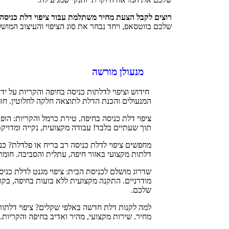
רוצים לקבל הצעת מחיר משתלמת עבור ציפוי דלת כניסה
שלכם בווטסאפ, ויחד נבחר את סוג הציפוי והעיצוב המוש
מנעולן מורשה
חידוש וציפוי לדלתות כניסה בחיפה והקריות על ידי
המנעולים והכנת הדלת לתוצאה חלקה לחלוטין. חו
ציפוי דלת כניסה בחיפה, טירת כרמל והקריות: הו
תוך שעתיים בלבד! עבודה מקצועית, נקייה ומדויק
מחפשים ציפוי לדלת כניסה רב בריח או פלדלת? כנס
דלתות מקצועי באזור חיפה, עתלית והסביבה. חומרי גלם עמידים ל-UV 
שדרוג מושלם לכניסת הבית: ציפוי מגנט לדלת כניסה
מודרניים. התקנה מקצועית ללא בועות בחיפה, בקר
שלכם.
למה לקנות דלת חדשה באלפי שקלים? ציפוי דלתות 
מחיר. שירות מקצועי, מהיר ואדיב בחיפה והקריות.