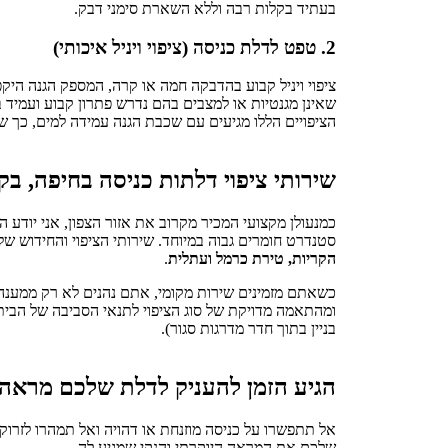
בעתיד בקלות רבה וללא השארת סימני דבק.
2. טפט לדלת כניסה (ציפוי ויניל איכותי)
ציפוי ויניל קבוע בהדבקה חמה או קרה, המספק הגנה הי
שאינן מגנטיות או למצבים בהם נדרש פתרון קבוע ועמיד
הציפויים הללו מגיעים עם שכבת הגנה עמידה למים, כך ש
שירותי ציפוי דלתות כניסה בחיפה, בק
כמנעולן מקצועי המכיר מקרוב את אזור הצפון, אני יודע
סטנדרט חומרים גבוה במיוחד. שירותי הציפוי והחידוש ש
הקריות, טירת כרמל ועתלית
.
כשאתם מזמינים שירות מקומי, אתם נהנים לא רק ממענה
ומהתאמה מדויקת של סוג הציפוי לתנאי הסביבה של הבי
בניין בתוך חדר מדרגות סגור).
הגיע הזמן להעניק לדלת שלכם מראה
אל תתפשרו על כניסה מוזנחת או דהויה ואל תמהרו לזרוק כ
שלכם את המראה היוקרתי והנקי שמגיע לה.