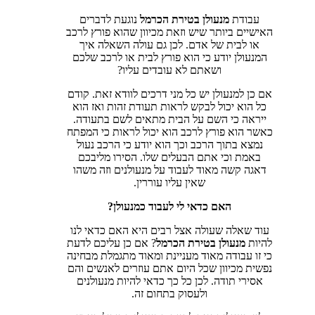
עבודת
מנעולן בטירת הכרמל
נוגעת לדברים
האישיים ביותר שיש וזאת מכיוון שהוא פורץ לרכב
או לבית של אדם. לכן גם עולה השאלה איך
המנעולן יודע כי הוא פורץ לבית או לרכב שלכם
ושאתם לא עובדים עליו?
אם כן למנעולן יש כל מני דרכים לוודא זאת. קודם
כל הוא יכול לבקש לראות תעודת זהות ואז הוא
ייראה כי השם על הבית מתאים לשם בתעודה.
כאשר הוא פורץ לרכב הוא יכול לראות כי המפתח
נמצא בתוך הרכב וכך הוא יודע כי הרכב נעול
באמת וכי אתם הבעלים שלו. הסירו מליבכם
דאגה קשה מאוד לעבוד על מנעולנים וזה משהו
שאין עליו עוררין.
האם כדאי לי לעבוד כמנעולן?
עוד שאלה שעולה אצל רבים היא האם כדאי לנו
להיות
מנעולן בטירת הכרמל
? אם כן עליכם לדעת
כי זו עבודה מאוד מעניינת ומאוד מתגמלת מבחינה
נפשית מכיוון שכל היום אתם עוזרים לאנשים והם
אסירי תודה. לכן כל כך כדאי להיות מנעולנים
ולעסוק בתחום זה.