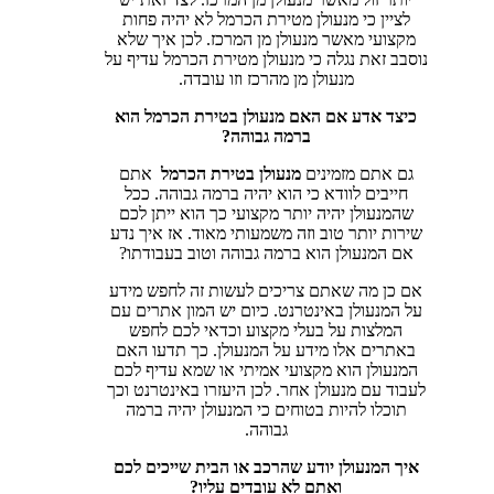
לציין כי מנעולן מטירת הכרמל לא יהיה פחות
מקצועי מאשר מנעולן מן המרכז. לכן איך שלא
נוסבב זאת נגלה כי מנעולן מטירת הכרמל עדיף על
מנעולן מן מהרכז וזו עובדה.
כיצד אדע אם האם מנעולן בטירת הכרמל הוא
ברמה גבוהה?
גם אתם מזמינים
מנעולן בטירת הכרמל
אתם
חייבים לוודא כי הוא יהיה ברמה גבוהה. ככל
שהמנעולן יהיה יותר מקצועי כך הוא ייתן לכם
שירות יותר טוב וזה משמעותי מאוד. אז איך נדע
אם המנעולן הוא ברמה גבוהה וטוב בעבודתו?
אם כן מה שאתם צריכים לעשות זה לחפש מידע
על המנעולן באינטרנט. כיום יש המון אתרים עם
המלצות על בעלי מקצוע וכדאי לכם לחפש
באתרים אלו מידע על המנעולן. כך תדעו האם
המנעולן הוא מקצועי אמיתי או שמא עדיף לכם
לעבוד עם מנעולן אחר. לכן היעזרו באינטרנט וכך
תוכלו להיות בטוחים כי המנעולן יהיה ברמה
גבוהה.
איך המנעולן יודע שהרכב או הבית שייכים לכם
ואתם לא עובדים עליו?